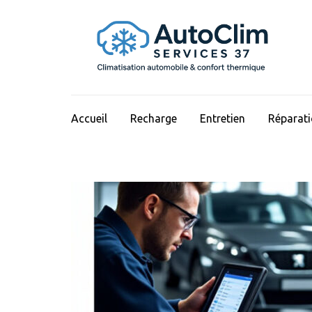
Aller
au
contenu
(Pressez
Entrée)
Accueil
Recharge
Entretien
Réparat