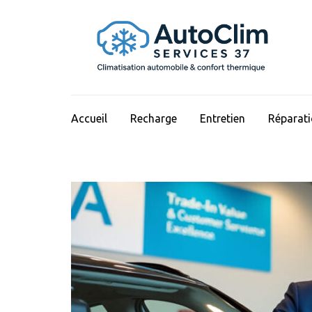
Aller
au
contenu
(Pressez
Entrée)
Accueil
Recharge
Entretien
Réparat