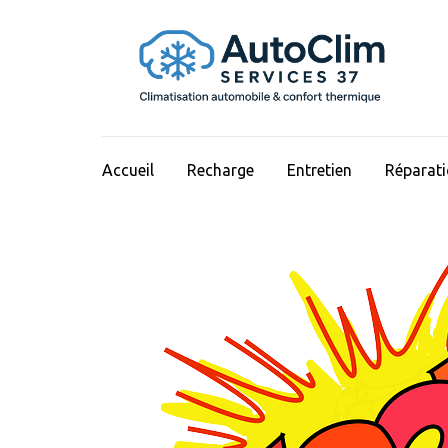
Aller
au
contenu
(Pressez
Entrée)
Accueil
Recharge
Entretien
Réparat