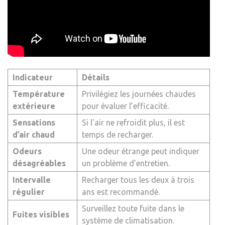
Indicateur
Détails
Température
Privilégiez les journées chaudes
extérieure
pour évaluer l’efficacité.
Sensations
Si l’air ne refroidit plus, il est
d’air chaud
temps de recharger.
Odeurs
Une odeur étrange peut indiquer
désagréables
un problème d’entretien.
Intervalle
Recharger tous les deux à trois
régulier
ans est recommandé.
Surveillez toute fuite dans le
Fuites visibles
système de climatisation.