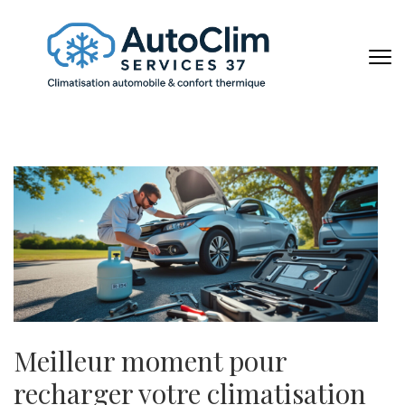
Aller
au
contenu
AUTOCL
(Pressez
Entrée)
Meilleur moment pour
recharger votre climatisation