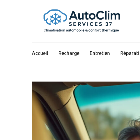
Aller
au
contenu
(Pressez
Entrée)
Accueil
Recharge
Entretien
Réparat