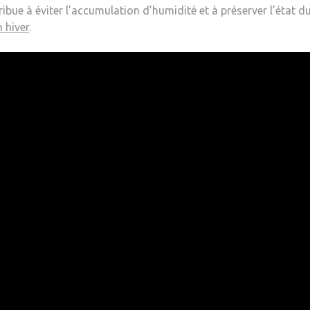
tribue à éviter l’accumulation d’humidité et à préserver l’état 
 hiver
.