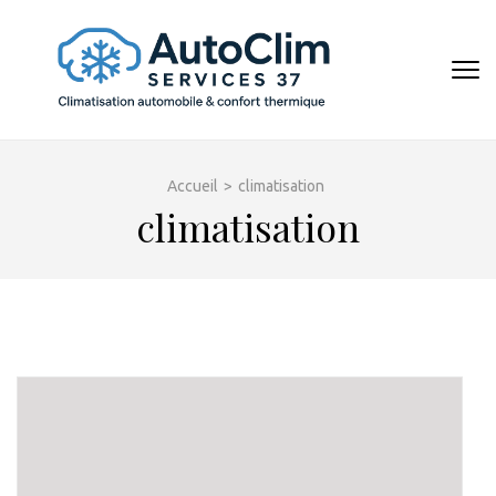
Aller
au
contenu
AUTOCL
(Pressez
Entrée)
Accueil
>
climatisation
climatisation