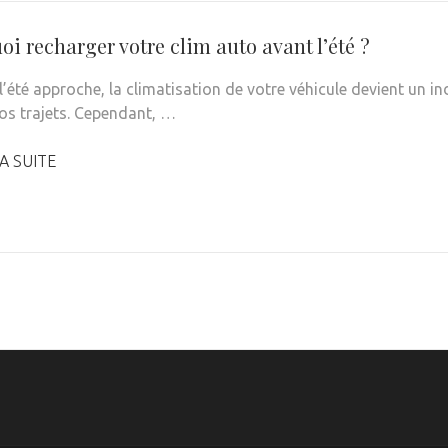
i recharger votre clim auto avant l’été ?
l’été approche, la climatisation de votre véhicule devient un i
vos trajets. Cependant, …
A SUITE