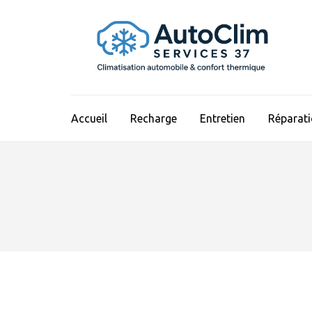
Aller
au
contenu
(Pressez
Entrée)
Accueil
Recharge
Entretien
Réparat