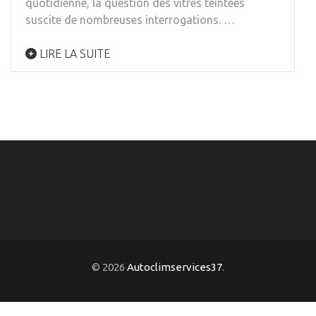
quotidienne, la question des vitres teintées
suscite de nombreuses interrogations. …
LIRE LA SUITE
© 2026
Autoclimservices37
.