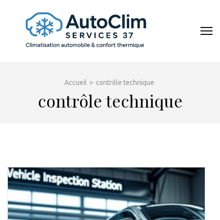
Aller
au
contenu
AUTOCL
(Pressez
Entrée)
Accueil
>
contrôle technique
contrôle technique