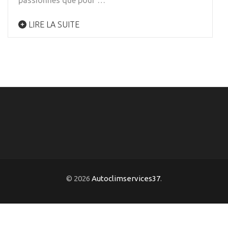
passionnés que pour …
LIRE LA SUITE
© 2026
Autoclimservices37
.