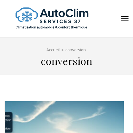
Aller
au
contenu
AUTOCL
(Pressez
Entrée)
Accueil
>
conversion
conversion