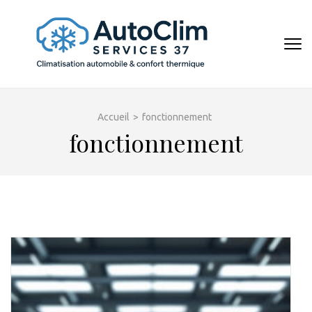
Aller
au
contenu
AUTOCL
(Pressez
Entrée)
Accueil
>
fonctionnement
fonctionnement