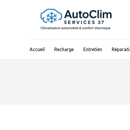
Aller
au
contenu
(Pressez
Entrée)
Accueil
Recharge
Entretien
Réparat