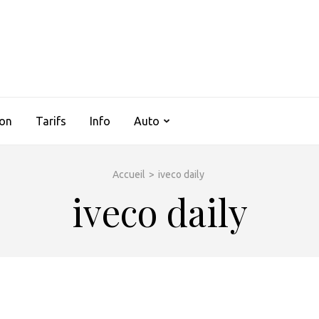
AUTOCLIMSERVICES37
ion
Tarifs
Info
Auto
Accueil
>
iveco daily
iveco daily