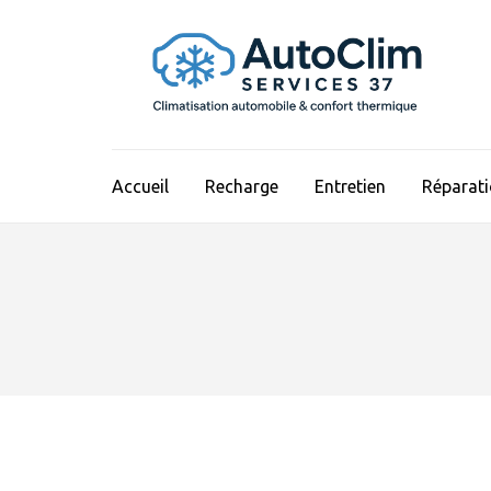
Aller
au
contenu
(Pressez
Entrée)
Accueil
Recharge
Entretien
Réparat