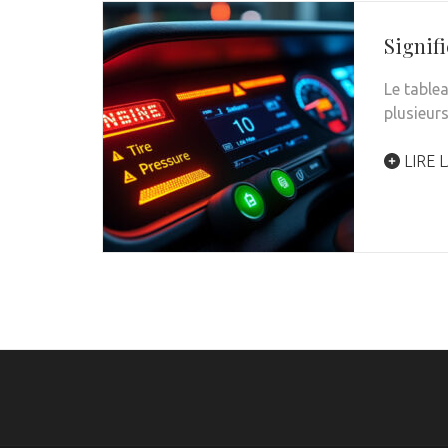
Signifi
Le tablea
plusieur
LIRE L