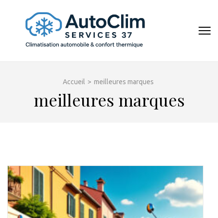
Aller
au
contenu
AUTOCL
(Pressez
Entrée)
Accueil
>
meilleures marques
meilleures marques