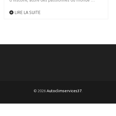
d’histoire, attire des passionnés du monde …
LIRE LA SUITE
© 2026
Autoclimservices37
.