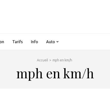
AUTOCLIMSERVICES37
ion
Tarifs
Info
Auto
Accueil
>
mph en km/h
mph en km/h