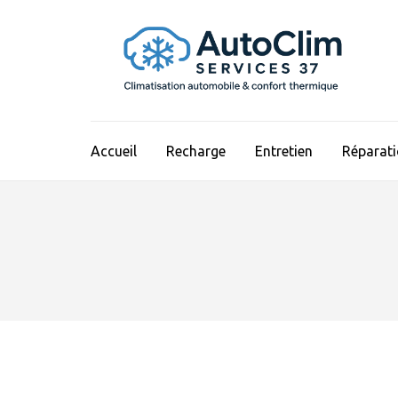
Aller
au
contenu
(Pressez
Entrée)
Accueil
Recharge
Entretien
Réparat