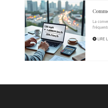
Commen
La conve
fréquen
LIRE L