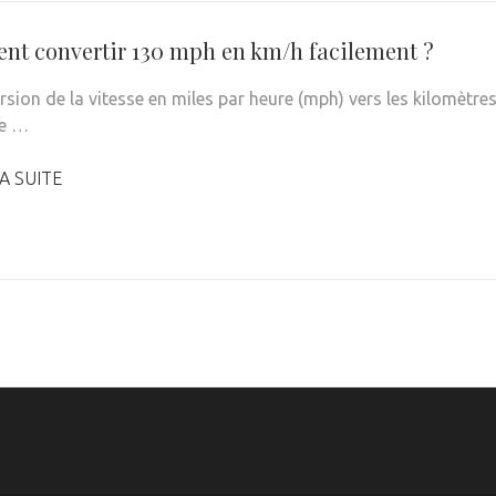
t convertir 130 mph en km/h facilement ?
rsion de la vitesse en miles par heure (mph) vers les kilomètre
te …
A SUITE