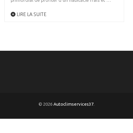
primordial de profiter d’un habitacle frais et …
LIRE LA SUITE
© 2026
Autoclimservices37
.