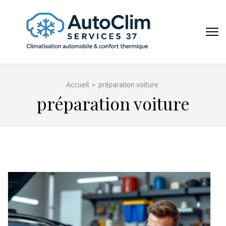
Aller
au
contenu
AUTOCL
(Pressez
Entrée)
Accueil
>
préparation voiture
préparation voiture