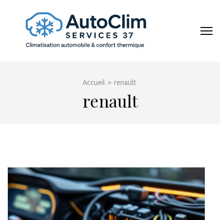
Aller
au
contenu
AUTOCL
(Pressez
Entrée)
Accueil
>
renault
renault