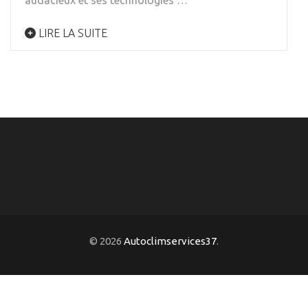
audacieux et ses technologies …
LIRE LA SUITE
© 2026
Autoclimservices37
.