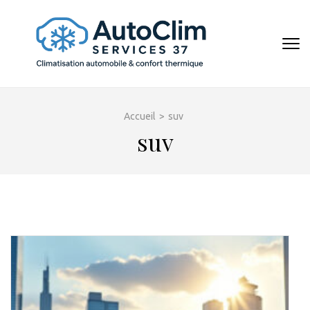
Aller
au
contenu
AUTOCL
(Pressez
Entrée)
Accueil
>
suv
suv