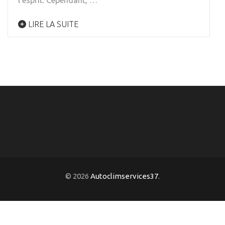
l’esprit. Cependant, …
LIRE LA SUITE
© 2026
Autoclimservices37
.