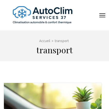
Aller
au
contenu
AUTOCL
(Pressez
Entrée)
Accueil
>
transport
transport