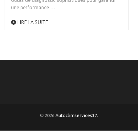
outils de diagnostic sophistiqués pour garantir
une performance …
LIRE LA SUITE
© 2026
Autoclimservices37
.