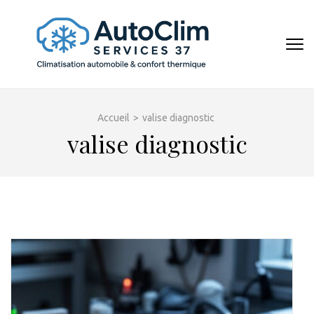
Aller
au
contenu
AUTOCL
(Pressez
Entrée)
Accueil
>
valise diagnostic
valise diagnostic